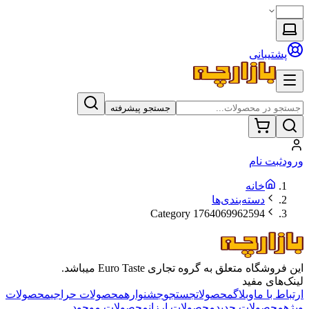
پشتیبانی
جستجو پیشرفته
ورود
ثبت نام
خانه
دسته‌بندی‌ها
Category 1764069962594
این فروشگاه متعلق به گروه تجاری Euro Taste میباشد.
لینک‌های مفید
ارتباط با ما
وبلاگ
محصولات
جستجو
جشنواره
محصولات حراجی
محصولات
ویژه
محصولات جدید
محصولات ارزان
محصولات موجود