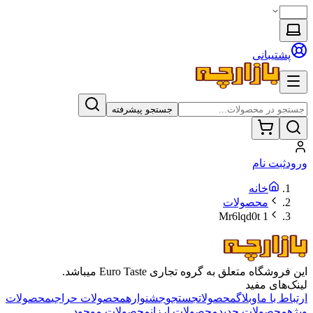
پشتیبانی
جستجو پیشرفته
ورود
ثبت نام
خانه
محصولات
1 Mr6lqd0t
این فروشگاه متعلق به گروه تجاری Euro Taste میباشد.
لینک‌های مفید
ارتباط با ما
وبلاگ
محصولات
جستجو
جشنواره
محصولات حراجی
محصولات
ویژه
محصولات جدید
محصولات ارزان
محصولات موجود