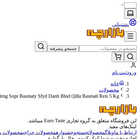
پشتیبانی
جستجو پیشرفته
ورود
ثبت نام
خانه
محصولات
rng Sopr Basmaty Sfyd Danh Blnd Qilla Basmati Reis 5 Kg
این فروشگاه متعلق به گروه تجاری Euro Taste میباشد.
لینک‌های مفید
ارتباط با ما
وبلاگ
محصولات
جستجو
جشنواره
محصولات حراجی
محصولات و
اجازه دهید به شما کمک کنیم
در حال بارگذاری...