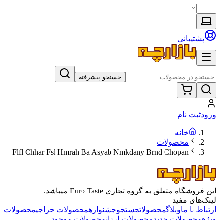
پشتیبانی
جستجو پیشرفته
ورود
ثبت نام
خانه
محصولات
Flfl Chhar Fsl Hmrah Ba Asyab Nmkdany Brnd Chopan
این فروشگاه متعلق به گروه تجاری Euro Taste میباشد.
لینک‌های مفید
ارتباط با ما
وبلاگ
محصولات
جستجو
جشنواره
محصولات حراجی
محصولات
ویژه
محصولات جدید
محصولات ارزان
محصولات موجود