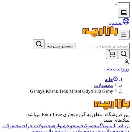
پشتیبانی
جستجو پیشرفته
ورود
ثبت نام
خانه
محصولات
Gshnyz Khshk Trdk Mhsol Gdyd 180 Grmy
این فروشگاه متعلق به گروه تجاری Euro Taste میباشد.
لینک‌های مفید
ارتباط با ما
وبلاگ
محصولات
جستجو
جشنواره
محصولات حراجی
محصولات
ویژه
محصولات جدید
محصولات ارزان
محصولات موجود