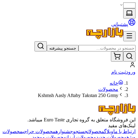
پشتیبانی
جستجو پیشرفته
ورود
ثبت نام
خانه
محصولات
Kshmsh Aasly Aftaby Takstan 250 Grmy
این فروشگاه متعلق به گروه تجاری Euro Taste میباشد.
لینک‌های مفید
ارتباط با ما
وبلاگ
محصولات
جستجو
جشنواره
محصولات حراجی
محصولات
ویژه
محصولات جدید
محصولات ارزان
محصولات موجود