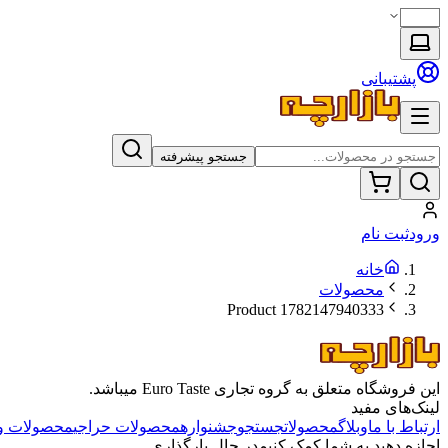
پشتیبانی
جستجو پیشرفته
ورود
ثبت نام
خانه
محصولات
Product 1782147940333
این فروشگاه متعلق به گروه تجاری Euro Taste میباشد.
لینک‌های مفید
ارتباط با ما
وبلاگ
محصولات
جستجو
جشنواره
محصولات حراجی
محصولات و
اجازه دهید به شما کمک کنیم
در حال بارگذاری...