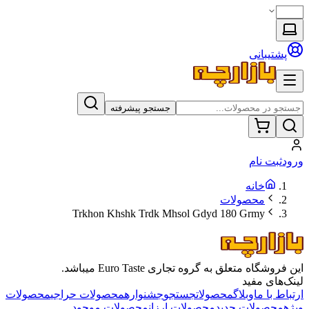
پشتیبانی
جستجو پیشرفته
ورود
ثبت نام
خانه
محصولات
Trkhon Khshk Trdk Mhsol Gdyd 180 Grmy
این فروشگاه متعلق به گروه تجاری Euro Taste میباشد.
لینک‌های مفید
ارتباط با ما
وبلاگ
محصولات
جستجو
جشنواره
محصولات حراجی
محصولات
ویژه
محصولات جدید
محصولات ارزان
محصولات موجود